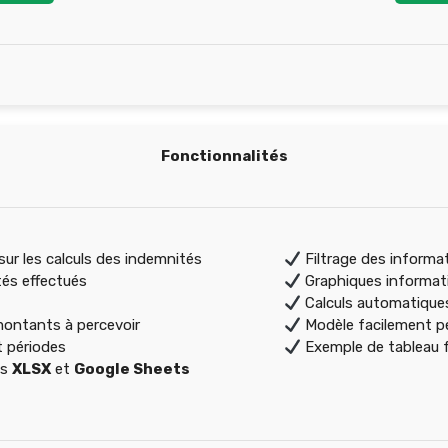
Fonctionnalités
ur les calculs des indemnités
Filtrage des informat
tés effectués
Graphiques informat
Calculs automatique
montants à percevoir
Modèle facilement pe
t périodes
Exemple de tableau f
es
XLSX
et
Google Sheets