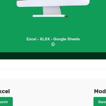
xcel
Mod
uvrir
Ouvr